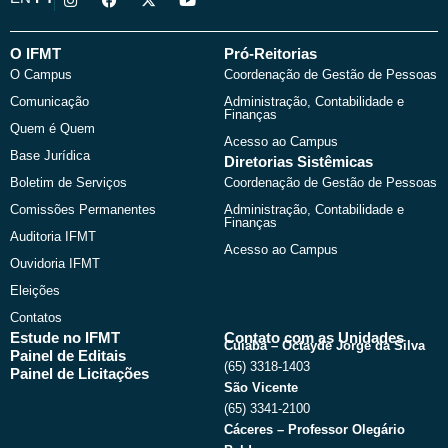
n
a
-
o
s
c
t
u
t
e
w
t
a
b
i
u
O IFMT
Pró-Reitorias
g
o
t
b
O Campus
Coordenação de Gestão de Pessoas
r
o
t
e
a
k
e
Comunicação
Administração, Contabilidade e
m
r
Finanças
Quem é Quem
Acesso ao Campus
Base Jurídica
Diretorias Sistêmicas
Boletim de Serviços
Coordenação de Gestão de Pessoas
Comissões Permanentes
Administração, Contabilidade e
Finanças
Auditoria IFMT
Acesso ao Campus
Ouvidoria IFMT
Eleições
Contatos
Estude no IFMT
Contato com as Unidades
Cuiabá – Octayde Jorge da Silva
Painel de Editais
(65) 3318-1403
Painel de Licitações
São Vicente
(65) 3341-2100
Cáceres – Professor Olegário