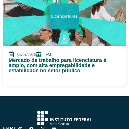
09/07/2026
IFMT
Mercado de trabalho para licenciatura é
amplo, com alta empregabilidade e
estabilidade no setor público
I
F
X
Y
EN
PT