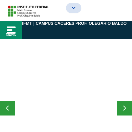
Ir
para
o
IFMT | CAMPUS CÁCERES PROF. OLEGÁRIO BALDO
conteúdo
MENU