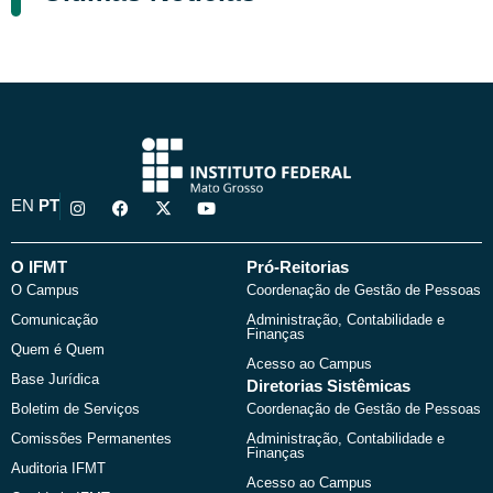
I
F
X
Y
EN
PT
n
a
-
o
s
c
t
u
t
e
w
t
a
b
i
u
O IFMT
Pró-Reitorias
g
o
t
b
O Campus
Coordenação de Gestão de Pessoas
r
o
t
e
a
k
e
Comunicação
Administração, Contabilidade e
m
r
Finanças
Quem é Quem
Acesso ao Campus
Base Jurídica
Diretorias Sistêmicas
Boletim de Serviços
Coordenação de Gestão de Pessoas
Comissões Permanentes
Administração, Contabilidade e
Finanças
Auditoria IFMT
Acesso ao Campus