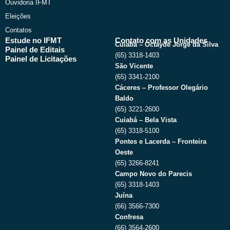
Ouvidoria IFMT
Eleições
Contatos
Estude no IFMT
Contato com as Unidades
Cuiabá – Octayde Jorge da Silva
Painel de Editais
(65) 3318-1403
Painel de Licitações
São Vicente
(65) 3341-2100
Cáceres – Professor Olegário
Baldo
(65) 3221-2600
Cuiabá – Bela Vista
(65) 3318-5100
Pontes e Lacerda – Fronteira
Oeste
(65) 3266-8241
Campo Novo do Parecis
(65) 3318-1403
Juína
(66) 3566-7300
Confresa
(66) 3564-2600