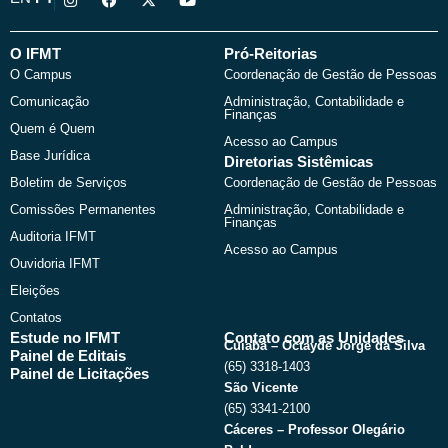
n
a
-
o
s
c
t
u
t
e
w
t
a
b
i
u
O IFMT
Pró-Reitorias
g
o
t
b
O Campus
Coordenação de Gestão de Pessoas
r
o
t
e
a
k
e
Comunicação
Administração, Contabilidade e
m
r
Finanças
Quem é Quem
Acesso ao Campus
Base Jurídica
Diretorias Sistêmicas
Boletim de Serviços
Coordenação de Gestão de Pessoas
Comissões Permanentes
Administração, Contabilidade e
Finanças
Auditoria IFMT
Acesso ao Campus
Ouvidoria IFMT
Eleições
Contatos
Estude no IFMT
Contato com as Unidades
Cuiabá – Octayde Jorge da Silva
Painel de Editais
(65) 3318-1403
Painel de Licitações
São Vicente
(65) 3341-2100
Cáceres – Professor Olegário