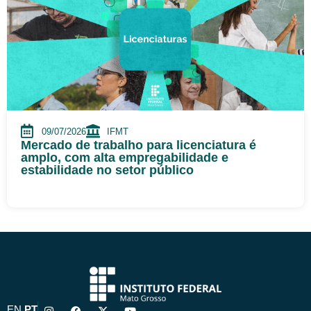
09/07/2026
IFMT
Mercado de trabalho para licenciatura é
amplo, com alta empregabilidade e
estabilidade no setor público
I
F
X
Y
EN
PT