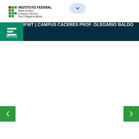
Ir
para
o
IFMT | CAMPUS CÁCERES PROF. OLEGÁRIO BALDO
conteúdo
MENU