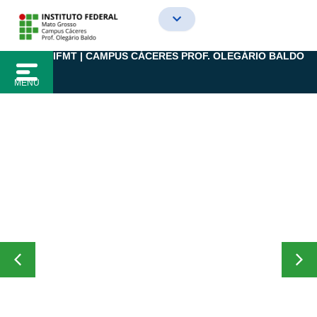
Ir
para
o
IFMT | CAMPUS CÁCERES PROF. OLEGÁRIO BALDO
conteúdo
MENU