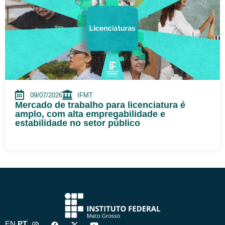
09/07/2026
IFMT
Mercado de trabalho para licenciatura é
amplo, com alta empregabilidade e
estabilidade no setor público
I
F
X
Y
EN
PT