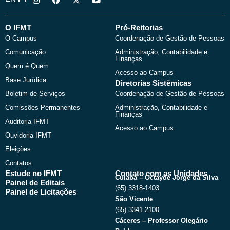
n
a
-
o
s
c
t
u
t
e
w
t
a
b
i
u
O IFMT
Pró-Reitorias
g
o
t
b
O Campus
Coordenação de Gestão de Pessoas
r
o
t
e
a
k
e
Comunicação
Administração, Contabilidade e
m
r
Finanças
Quem é Quem
Acesso ao Campus
Base Jurídica
Diretorias Sistêmicas
Boletim de Serviços
Coordenação de Gestão de Pessoas
Comissões Permanentes
Administração, Contabilidade e
Finanças
Auditoria IFMT
Acesso ao Campus
Ouvidoria IFMT
Eleições
Contatos
Estude no IFMT
Contato com as Unidades
Cuiabá – Octayde Jorge da Silva
Painel de Editais
(65) 3318-1403
Painel de Licitações
São Vicente
(65) 3341-2100
Cáceres – Professor Olegário