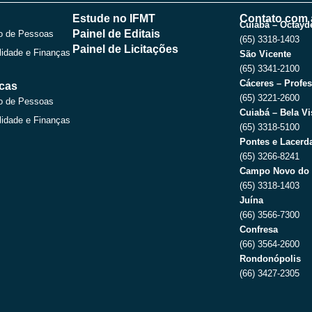
a
b
i
u
g
o
t
b
Estude no IFMT
Contato com 
r
o
t
e
Cuiabá – Octayde
Painel de Editais
o de Pessoas
a
k
e
(65) 3318-1403
m
r
Painel de Licitações
lidade e Finanças
São Vicente
(65) 3341-2100
Cáceres – Profes
icas
(65) 3221-2600
o de Pessoas
Cuiabá – Bela Vi
lidade e Finanças
(65) 3318-5100
Pontes e Lacerda
(65) 3266-8241
Campo Novo do 
(65) 3318-1403
Juína
(66) 3566-7300
Confresa
(66) 3564-2600
Rondonópolis
(66) 3427-2305