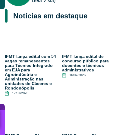
Bela Vista)
Notícias em destaque
IFMT lança edital com 54
IFMT lança edital de
vagas remanescentes
concurso público para
para Técnico Integrado
docentes e técnicos-
em EJA para
administrativos
Agroindústria e
16/07/2026
Administração nas
unidades de Cáceres e
Rondonópolis
17/07/2026