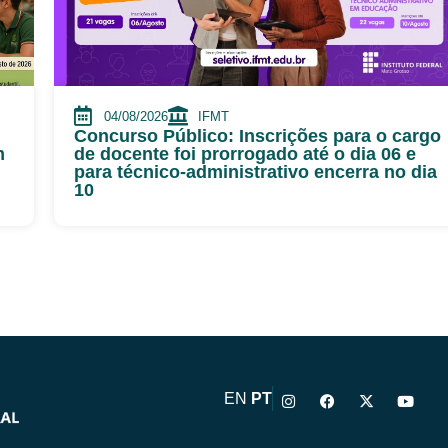
04/08/2026
IFMT
Concurso Público: Inscrições para o cargo
m
de docente foi prorrogado até o dia 06 e
para técnico-administrativo encerra no dia
10
I
F
X
Y
EN
PT
n
a
-
o
s
c
t
u
t
e
w
t