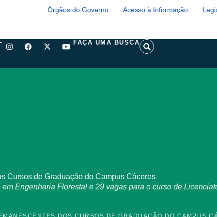
Órgãos do Governo
Acesso à Informação
Legi
I
F
X
Y
S
FAÇA UMA BUSCA
T
n
a
-
o
e
s
c
t
u
a
t
e
w
t
r
a
b
i
u
c
g
o
t
b
h
r
o
t
e
a
k
e
m
r
dos Cursos de Graduação do Campus Cáceres
 em Engenharia Florestal e 29 vagas para o curso de Licenciat
 REMANESCENTES DOS CURSOS DE GRADUAÇÃO DO CAMPUS C