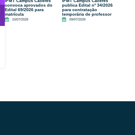
IFMT Campus Cáceres
IFMT Campus Cáceres
convoca aprovados do
publica Edital nº 34/2026
Edital 69/2026 para
para contratação
matrícula
temporária de professor
10/07/2026
09/07/2026