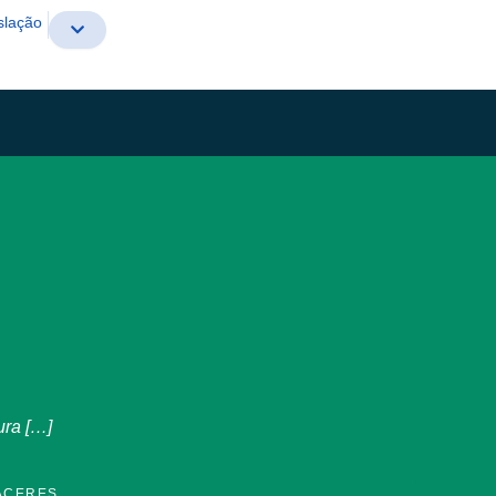
slação
ura […]
ÁCERES