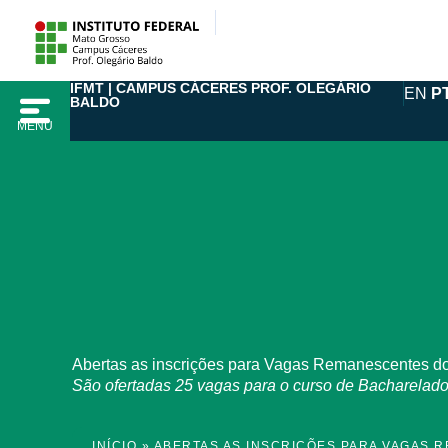
Ir
para
o
IFMT | CAMPUS CÁCERES PROF. OLEGÁRIO
conteúdo
EN
P
BALDO
MENU
Abertas as inscrições para Vagas Remanescentes 
São ofertadas 25 vagas para o curso de Bacharelado
INÍCIO
»
ABERTAS AS INSCRIÇÕES PARA VAGAS