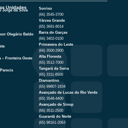
as Unidades
Sorriso
 Jorge da Silva
(66) 3545-3700
Várzea Grande
(65) 3691-8014
Barra do Garças
sor Olegário Baldo
(66) 3402-0100
Primavera do Leste
sta
(66) 3500-2900
Alta Floresta
 – Fronteira Oeste
(65) 3512-7000
Tangará da Serra
Parecis
(65) 3311-8500
Diamantino
(65) 99807-1834
Avançado de Lucas do Rio Verde
(65) 3548-4400
Avançado de Sinop
(66) 3511-2500
Guarantã do Norte
(65) 98161-2063