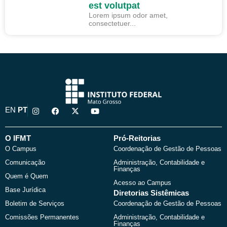
est volutpat
Lorem ipsum odor amet,
consectetuer...
I
F
X
Y
EN
PT
n
a
-
o
s
c
t
u
t
e
w
t
a
b
i
u
O IFMT
Pró-Reitorias
g
o
t
b
O Campus
Coordenação de Gestão de Pessoas
r
o
t
e
a
k
e
Comunicação
Administração, Contabilidade e
m
r
Finanças
Quem é Quem
Acesso ao Campus
Base Jurídica
Diretorias Sistêmicas
Boletim de Serviços
Coordenação de Gestão de Pessoas
Comissões Permanentes
Administração, Contabilidade e
Finanças