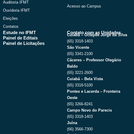
Auditoria IFMT
Acesso ao Campus
Ouvidoria IFMT
Eleições
Contatos
Estude no IFMT
Contato com as Unidades
Cuiabá – Octayde Jorge da Silva
Painel de Editais
(65) 3318-1403
Painel de Licitações
São Vicente
(65) 3341-2100
Cáceres – Professor Olegário
Baldo
(65) 3221-2600
Cuiabá – Bela Vista
(65) 3318-5100
Pontes e Lacerda – Fronteira
Oeste
(65) 3266-8241
Campo Novo do Parecis
(65) 3318-1403
Juína
(66) 3566-7300