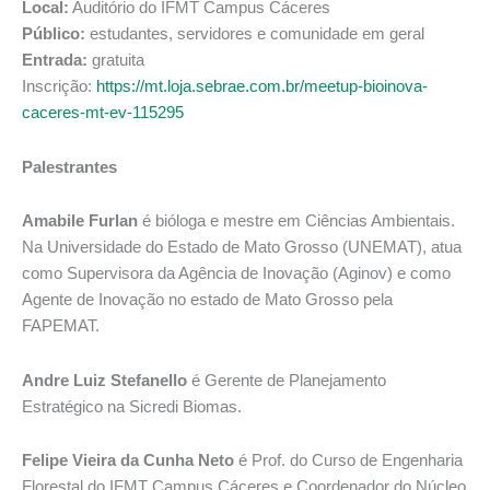
Local:
Auditório do IFMT Campus Cáceres
Público:
estudantes, servidores e comunidade em geral
Entrada:
gratuita
Inscrição:
https://mt.loja.sebrae.com.br/meetup-bioinova-
caceres-mt-ev-115295
Palestrantes
Amabile Furlan
é bióloga e mestre em Ciências Ambientais.
Na Universidade do Estado de Mato Grosso (UNEMAT), atua
como Supervisora da Agência de Inovação (Aginov) e como
Agente de Inovação no estado de Mato Grosso pela
FAPEMAT.
Andre Luiz Stefanello
é Gerente de Planejamento
Estratégico na Sicredi Biomas.
Felipe Vieira da Cunha Neto
é Prof. do Curso de Engenharia
Florestal do IFMT Campus Cáceres e Coordenador do Núcleo