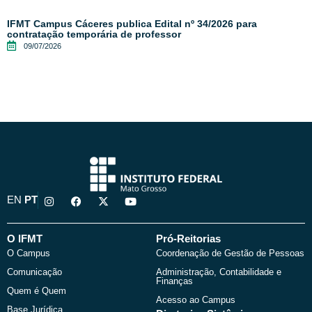
IFMT Campus Cáceres publica Edital nº 34/2026 para
contratação temporária de professor
09/07/2026
I
F
X
Y
EN
PT
n
a
-
o
s
c
t
u
t
e
w
t
a
b
i
u
O IFMT
Pró-Reitorias
g
o
t
b
O Campus
Coordenação de Gestão de Pessoas
r
o
t
e
a
k
e
Comunicação
Administração, Contabilidade e
m
r
Finanças
Quem é Quem
Acesso ao Campus
Base Jurídica