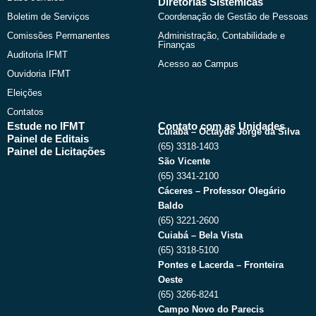
Diretorias Sistêmicas
Boletim de Serviços
Coordenação de Gestão de Pessoas
Comissões Permanentes
Administração, Contabilidade e
Finanças
Auditoria IFMT
Acesso ao Campus
Ouvidoria IFMT
Eleições
Contatos
Estude no IFMT
Contato com as Unidades
Cuiabá – Octayde Jorge da Silva
Painel de Editais
(65) 3318-1403
Painel de Licitações
São Vicente
(65) 3341-2100
Cáceres – Professor Olegário
Baldo
(65) 3221-2600
Cuiabá – Bela Vista
(65) 3318-5100
Pontes e Lacerda – Fronteira
Oeste
(65) 3266-8241
Campo Novo do Parecis