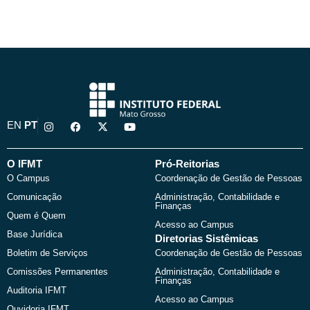
I
F
X
Y
EN
PT
n
a
-
o
s
c
t
u
t
e
w
t
a
b
i
u
O IFMT
Pró-Reitorias
g
o
t
b
O Campus
Coordenação de Gestão de Pessoas
r
o
t
e
a
k
e
Comunicação
Administração, Contabilidade e
m
r
Finanças
Quem é Quem
Acesso ao Campus
Base Jurídica
Diretorias Sistêmicas
Boletim de Serviços
Coordenação de Gestão de Pessoas
Comissões Permanentes
Administração, Contabilidade e
Finanças
Auditoria IFMT
Acesso ao Campus
Ouvidoria IFMT