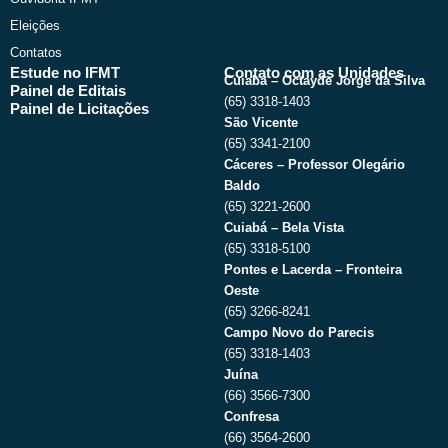
Eleições
Contatos
Estude no IFMT
Contato com as Unidades
Cuiabá – Octayde Jorge da Silva
Painel de Editais
(65) 3318-1403
Painel de Licitações
São Vicente
(65) 3341-2100
Cáceres – Professor Olegário
Baldo
(65) 3221-2600
Cuiabá – Bela Vista
(65) 3318-5100
Pontes e Lacerda – Fronteira
Oeste
(65) 3266-8241
Campo Novo do Parecis
(65) 3318-1403
Juína
(66) 3566-7300
Confresa
(66) 3564-2600