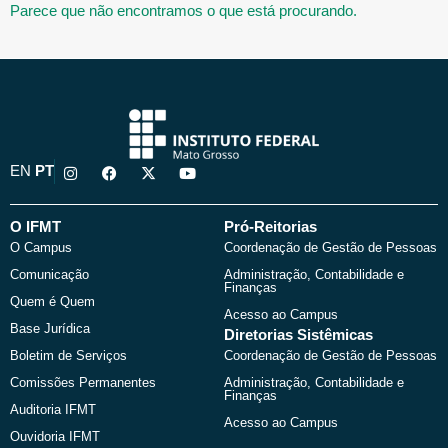
Parece que não encontramos o que está procurando.
I
F
X
Y
EN
PT
n
a
-
o
s
c
t
u
t
e
w
t
a
b
i
u
O IFMT
Pró-Reitorias
g
o
t
b
O Campus
Coordenação de Gestão de Pessoas
r
o
t
e
a
k
e
Comunicação
Administração, Contabilidade e
m
r
Finanças
Quem é Quem
Acesso ao Campus
Base Jurídica
Diretorias Sistêmicas
Boletim de Serviços
Coordenação de Gestão de Pessoas
Comissões Permanentes
Administração, Contabilidade e
Finanças
Auditoria IFMT
Acesso ao Campus
Ouvidoria IFMT