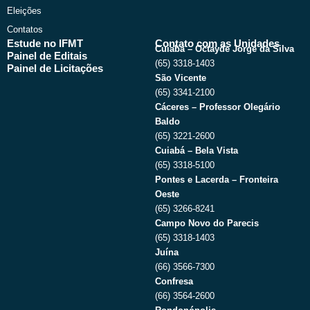
Eleições
Contatos
Estude no IFMT
Contato com as Unidades
Cuiabá – Octayde Jorge da Silva
Painel de Editais
(65) 3318-1403
Painel de Licitações
São Vicente
(65) 3341-2100
Cáceres – Professor Olegário
Baldo
(65) 3221-2600
Cuiabá – Bela Vista
(65) 3318-5100
Pontes e Lacerda – Fronteira
Oeste
(65) 3266-8241
Campo Novo do Parecis
(65) 3318-1403
Juína
(66) 3566-7300
Confresa
(66) 3564-2600