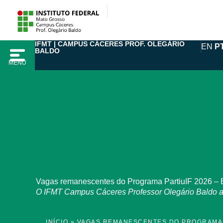
Ir
para
o
IFMT | CAMPUS CÁCERES PROF. OLEGÁRIO
conteúdo
EN
P
BALDO
MENU
Vagas remanescentes do Programa PartiuIF 2026 – E
O IFMT Campus Cáceres Professor Olegário Baldo abr
INÍCIO
»
VAGAS REMANESCENTES DO PROGRAMA PA