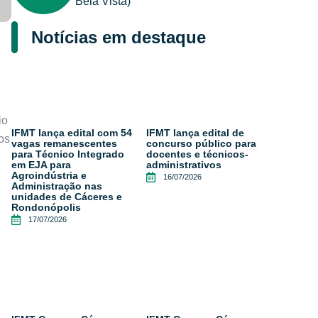
Bela Vista)
Notícias em destaque
io
IFMT lança edital com 54
IFMT lança edital de
os
vagas remanescentes
concurso público para
para Técnico Integrado
docentes e técnicos-
em EJA para
administrativos
Agroindústria e
16/07/2026
Administração nas
unidades de Cáceres e
Rondonópolis
17/07/2026