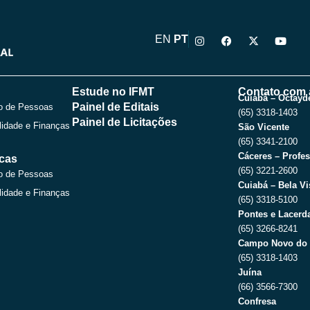
I
F
X
Y
EN
PT
n
a
-
o
s
c
t
u
t
e
w
t
a
b
i
u
g
o
t
b
Estude no IFMT
Contato com 
r
o
t
e
Cuiabá – Octayde
Painel de Editais
o de Pessoas
a
k
e
(65) 3318-1403
m
r
Painel de Licitações
lidade e Finanças
São Vicente
(65) 3341-2100
Cáceres – Profes
icas
(65) 3221-2600
o de Pessoas
Cuiabá – Bela Vi
lidade e Finanças
(65) 3318-5100
Pontes e Lacerda
(65) 3266-8241
Campo Novo do 
(65) 3318-1403
Juína
(66) 3566-7300
Confresa