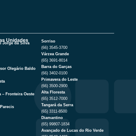
as Unidades
Sorriso
 Jorge da Silva
(66) 3545-3700
Várzea Grande
(65) 3691-8014
Barra do Garças
sor Olegário Baldo
(66) 3402-0100
Primavera do Leste
sta
(66) 3500-2900
Alta Floresta
 – Fronteira Oeste
(65) 3512-7000
Tangará da Serra
Parecis
(65) 3311-8500
Diamantino
(65) 99807-1834
Avançado de Lucas do Rio Verde