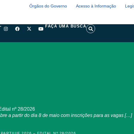
Órgãos do Governo
Acesso à Informação
Legi
I
F
X
Y
S
FAÇA UMA BUSCA
T
n
a
-
o
e
s
c
t
u
a
t
e
w
t
r
a
b
i
u
c
g
o
t
b
h
r
o
t
e
a
k
e
m
r
dital nº 28/2026
e a partir do dia 8 de maio com inscrições para as vagas […]
RTIUIF 2026 – EDITAL Nº 28/2026