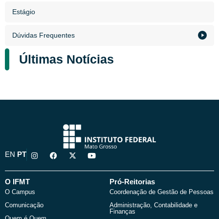
Estágio
Dúvidas Frequentes
Últimas Notícias
I
F
X
Y
EN
PT
n
a
-
o
s
c
t
u
t
e
w
t
a
b
i
u
O IFMT
Pró-Reitorias
g
o
t
b
O Campus
Coordenação de Gestão de Pessoas
r
o
t
e
a
k
e
Comunicação
Administração, Contabilidade e
m
r
Finanças
Quem é Quem