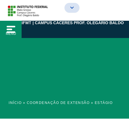
Ir
para
o
IFMT | CAMPUS CÁCERES PROF. OLEGÁRIO BALDO
conteúdo
MENU
INÍCIO
»
COORDENAÇÃO DE EXTENSÃO
»
ESTÁGIO