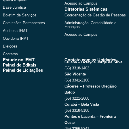
Acesso ao Campus
Base Jurídica
Diretorias Sistêmicas
Boletim de Serviços
Coordenação de Gestão de Pessoas
Comissões Permanentes
Administração, Contabilidade e
Finanças
Auditoria IFMT
Acesso ao Campus
Ouvidoria IFMT
Eleições
Contatos
Estude no IFMT
Contato com as Unidades
Cuiabá – Octayde Jorge da Silva
Painel de Editais
(65) 3318-1403
Painel de Licitações
São Vicente
(65) 3341-2100
Cáceres – Professor Olegário
Baldo
(65) 3221-2600
Cuiabá – Bela Vista
(65) 3318-5100
Pontes e Lacerda – Fronteira
Oeste
(65) 3266-8241